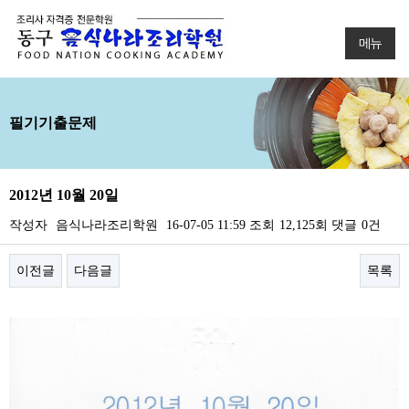
메뉴
필기기출문제
2012년 10월 20일
작성자
음식나라조리학원
16-07-05 11:59
조회
12,125회
댓글
0건
이전글
다음글
목록
본문