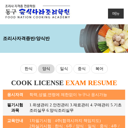
메뉴
조리사자격증반/양식반
한식
양식
일식
중식
복어
COOK LICENSE
EXAM RESUME
응시자격
학력,성별,연령에 제한없이 누구나 응시가능
필기시험
1.위생관리 2.안전관리 3.재료관리 4.구매관리 5.기초
과목
조리실무 6.양식조리실무
교육안내
1차필기시험 : 4주(합격시까지 책임지도)
2차실기시험 : 한식 : 6주 / 양식ㆍ일식ㆍ중식 : 4주 /