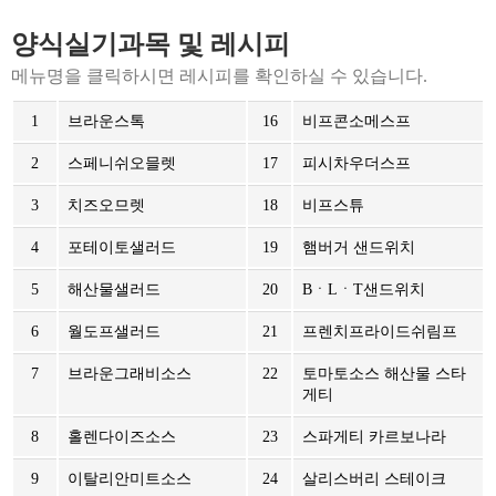
양식실기과목 및 레시피
메뉴명을 클릭하시면 레시피를 확인하실 수 있습니다.
1
브라운스톡
16
비프콘소메스프
2
스페니쉬오믈렛
17
피시차우더스프
3
치즈오므렛
18
비프스튜
4
포테이토샐러드
19
햄버거 샌드위치
5
해산물샐러드
20
BㆍLㆍT샌드위치
6
월도프샐러드
21
프렌치프라이드쉬림프
7
브라운그래비소스
22
토마토소스 해산물 스타
게티
8
홀렌다이즈소스
23
스파게티 카르보나라
9
이탈리안미트소스
24
살리스버리 스테이크