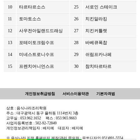
10
타르타르소스
25
서로인 스테이크
11
토마토소스
26
치킨알라킹
12
사우전아일랜드드래싱
27
치킨커틀렛
13
포테이토크림수프
28
바베큐폭찹
14
미네스트로니수프
29
쉬림프카나페
15
프렌치어니언스프
30
참치타르타르
개인정보취급방침
서비스이용약관
기본자격법
상호 : 음식나라조리학원
주소 : 대구광역시 동구 율하동 1114번지 3층
교무실 : 053.962.1652 팩스 : 053.965.9663
사업자등록번호 : 502-92-72849
개인정보관리책임자 : 배지예 대표자 : 배지예
※ 음식나라 지점 홈페이지 제작/관리 문의처 : 뮤토디자인 051)891-5554