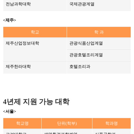
전남과학대학
국제관광계열
<제주>
학교
학 과
제주산업정보대학
관광식품산업계열
관광호텔조리계열
제주한라대학
호텔조리과
4년제 지원 가능 대학
<서울>
학교명
단위(학부)
학과명