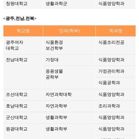
창원대학교
생활과학군
식품영양학과
<
광주,전남,전북
>
학교명
단위(학부)
학과명
광주여자
식품환경
식품조리전공
대학교
보건학부
전남대학교
가정대
식품영양학과
응용생물
가정관리학과
공학부
식품공학과
조선대학교
자연과학대학
식품영양학과
호남대학교
자연과학부
조리과학과
군산대학교
생활과학부
식품영양학과
원광대학교
생활과학부
식품영양학과