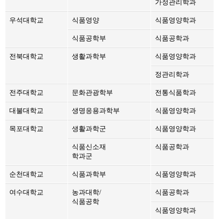
가정관리학과
우석대학교
식품영양
식품영양학과
식품공학부
식품공학과
전북대학교
생활과학부
식품영양학과
정관리학과
전주대학교
문화관광학부
전통식품학과
대불대학교
생명응용과학부
식품영양학과
목포대학교
생활과학군
식품영양학과
식품신소재
식품공학과
학과군
순천대학교
식품과학부
식품영양학과
여수대학교
농과대학/
식품공학과
식품공학
식품영양학과