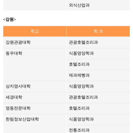
외식산업과
<강원>
학교
학 과
강원관광대학
관광호텔조리과
동우대학
식품영양학과
호텔조리과
제과제빵과
상지영서대학
식품영양학과
세경대학
관광호텔조리과
영동전문대학
호텔조리과
한림정보산업대학
식품영양학과
전통조리과