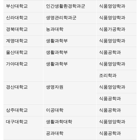
부산대학교
인간생활환경학과군
식품영양학과
신라대학교
생명관리학과군
식품영양학과
경북대학교
농과대학
식품가공학과
계명대학교
생활과학부
식품영양학과
울산대학교
생활과학부
식품공학과
가야대학교
생활과학부
식품영양학과
조리학과
경산대학교
생명자원
식품영양학과
식품공학과
상주대학교
이공대학
식품공학과
대구대학교
생활과학대학
식품영양학과
공과대학
식품공학과