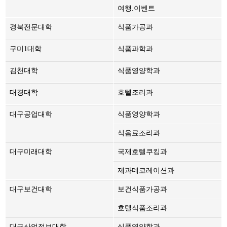
여행.이벤트
경북전문대학
식품가공과
구미1대학
식품과학과
김천대학
식품영양학과
대경대학
호텔조리과
대구공업대학
식품영양학과
식음료조리과
대구미래대학
국제호텔쿠킹과
제과데코레이션과
대구보건대학
보건식품가공과
호텔식품조리과
대구산업정보대학
식품영양학과