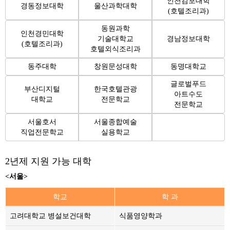
인천김포대학
경동정보대학
울산과학대학
(호텔조리과)
동원과학
인천경민대학
기술대학교
경남정보대학
(호텔조리과)
호텔외식조리과
동주대학
창원문성대학
동명대학교
글로벌푸드
부산디지털
한국호텔관광
아트수도
대학교
전문학교
전문학교
서울호서
서울종합예술
직업전문학교
실용학교
2년제 지원 가능 대학
<서울>
학교
학 과
고려대학교 병설보건대학
식품영양학과