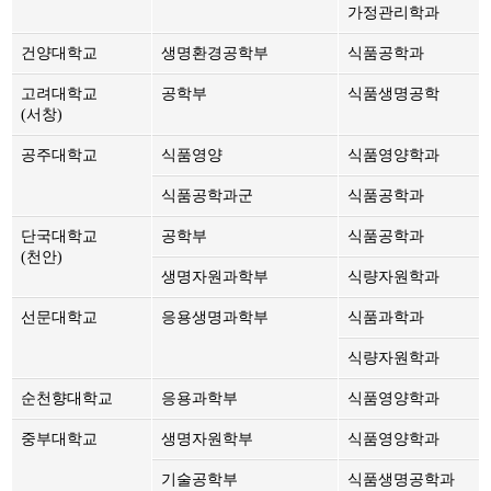
가정관리학과
건양대학교
생명환경공학부
식품공학과
고려대학교
공학부
식품생명공학
(서창)
공주대학교
식품영양
식품영양학과
식품공학과군
식품공학과
단국대학교
공학부
식품공학과
(천안)
생명자원과학부
식량자원학과
선문대학교
응용생명과학부
식품과학과
식량자원학과
순천향대학교
응용과학부
식품영양학과
중부대학교
생명자원학부
식품영양학과
기술공학부
식품생명공학과