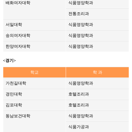
배화여자대학
식품영양학과
전통조리과
서일대학
식품영양학과
숭의여자대학
식품영양학과
한양여자대학
식품영양학과
<경기>
학교
학 과
가천길대학
식품영양학과
경민대학
호텔조리과
김포대학
호텔조리과
동남보건대학
식품영양학과
식품가공과