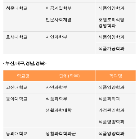
청운대학교
이공계열학부
식품영양학과
인문사회계열
호텔조리식당
경영학과
호서대학교
자연과학부
식품영양학과
식품가공학과
<
부산,대구,경남,경북
>
학교명
단위(학부)
학과명
고신대학교
자연과학부
식품영양학과
동아대학교
식품과학부
식품과학과
생활과학대학
가정관리학과
식품영양학과
동의대학교
생활과학학과군
식품영양학과