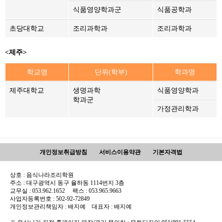
식품영양학과군
식품공학과
초당대학교
조리과학과
조리과학과
<제주>
학교명
단위(학부)
학과명
제주대학교
생명과학
식품영양학과
학과군
가정관리학과
개인정보취급방침
서비스이용약관
기본자격법
상호 : 음식나라조리학원
주소 : 대구광역시 동구 율하동 1114번지 3층
교무실 : 053.962.1652 팩스 : 053.965.9663
사업자등록번호 : 502-92-72849
개인정보관리책임자 : 배지예 대표자 : 배지예