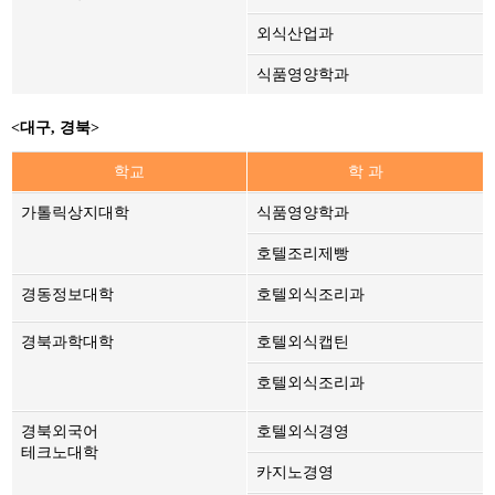
외식산업과
식품영양학과
<대구, 경북>
학교
학 과
가톨릭상지대학
식품영양학과
호텔조리제빵
경동정보대학
호텔외식조리과
경북과학대학
호텔외식캡틴
호텔외식조리과
경북외국어
호텔외식경영
테크노대학
카지노경영