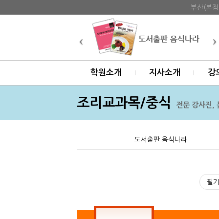
부산(본점
학원소개
지사소개
강
조리교과목/중식
전문 강사진, 
도서출판 음식나라
필기