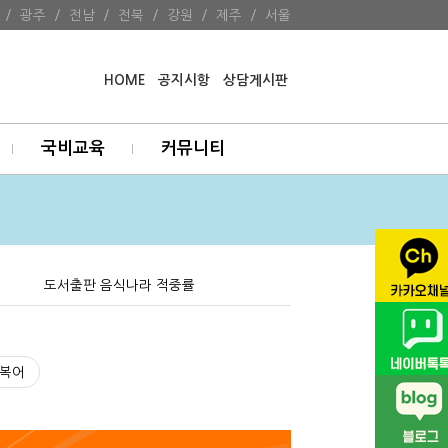
/
광주
/
전남
/
전북
/
강원
/
제주
/
서울
HOME
공지시항
상담게시판
국비교육
커뮤니티
도서출판 음식나라 적중률
복어