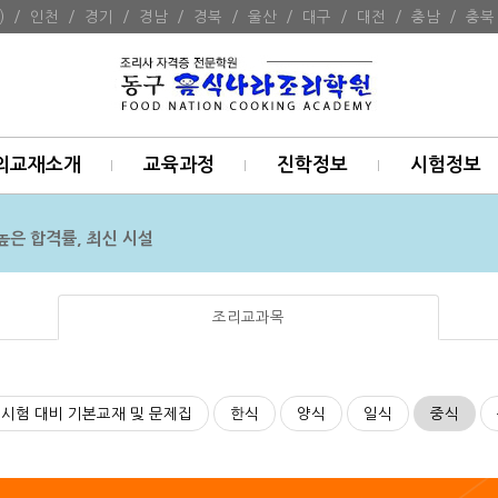
)
/
인천
/
경기
/
경남
/
경북
/
울산
/
대구
/
대전
/
충남
/
충북
의교재소개
교육과정
진학정보
시험정보
높은 합격률, 최신 시설
조리교과목
시험 대비 기본교재 및 문제집
한식
양식
일식
중식