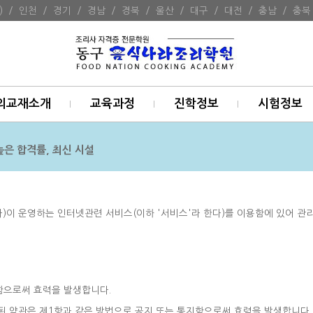
)
/
인천
/
경기
/
경남
/
경북
/
울산
/
대구
/
대전
/
충남
/
충북
의교재소개
교육과정
진학정보
시험정보
높은 합격률, 최신 시설
)이 운영하는 인터넷관련 서비스(이하 '서비스'라 한다)를 이용함에 있어 관리자
지함으로써 효력을 발생합니다.
변경된 약관은 제1항과 같은 방법으로 공지 또는 통지함으로써 효력을 발생합니다.