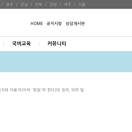
/
광주
/
전남
/
전북
/
강원
/
제주
/
서울
HOME
공지시항
상담게시판
국비교육
커뮤니티
와 이용자(이하 '회원'라 한다)의 권리, 의무 및